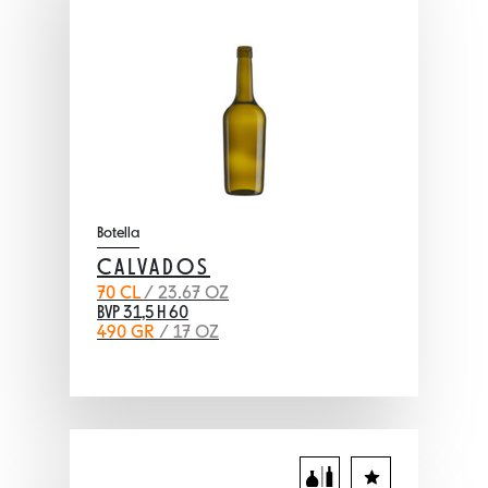
Botella
CALVADOS
70 CL
/ 23.67 OZ
BVP 31,5 H 60
490 GR
/ 17 OZ