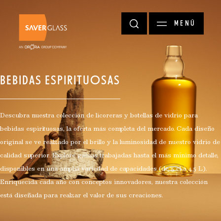
Pasar al contenido principal
MENÚ
BEBIDAS ESPIRITUOSAS
Descubra nuestra colección de licoreras y botellas de vidrio para
bebidas espirituosas, la oferta más completa del mercado. Cada diseño
original se ve realzado por el brillo y la luminosidad de nuestro vidrio de
calidad superior. Explore gamas trabajadas hasta el más mínimo detalle,
disponibles en una amplia variedad de capacidades (de 5 cl a 4,5 L).
Enriquecida cada año con conceptos innovadores, nuestra colección
está diseñada para realzar el valor de sus creaciones.