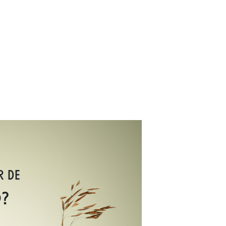
R DE
O?