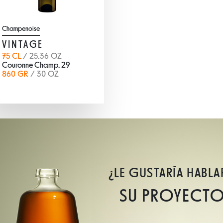
Champenoise
VINTAGE
75 CL
/ 25.36 OZ
Couronne Champ. 29
860 GR
/ 30 OZ
¿LE GUSTARÍA HABLA
SU PROYECT