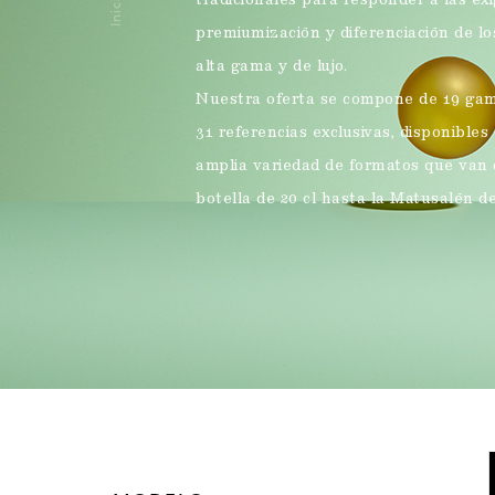
Inicio
tradicionales para responder a las ex
premiumización y diferenciación de lo
Vinos espumosos
alta gama y de lujo.
Nuestra oferta se compone de 19 gama
Productos alimentarios
31 referencias exclusivas, disponibles
amplia variedad de formatos que van 
botella de 20 cl hasta la Matusalén de
OFERTA DE PRODUCTOS
Avisos legales
OFERTA DE PRODUCTOS
OFERTA DE PRODUCTOS
OFERTA DE PRODUCTOS
OFERTA DE PRODUCTOS
SU PROY
SU PROY
SU PROY
SU PROY
OFERTA DE PRODUCTOS
SU PROY