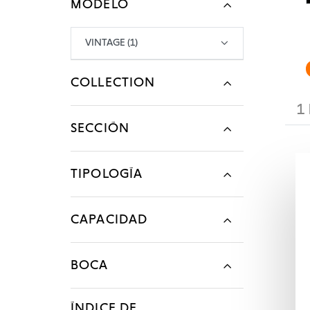
MODELO
Avisos legales
Avisos legales
Avisos legales
Avisos legales
Avisos legales
VINTAGE (1)
COLLECTION
1
SECCIÓN
TIPOLOGÍA
CAPACIDAD
BOCA
ÍNDICE DE