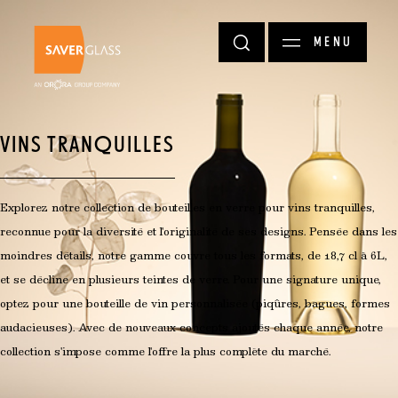
Aller au contenu principal
MENU
VINS TRANQUILLES
Explorez notre collection de bouteilles en verre pour vins tranquilles,
reconnue pour la diversité et l'originalité de ses designs. Pensée dans les
moindres détails, notre gamme couvre tous les formats, de 18,7 cl à 6L,
et se décline en plusieurs teintes de verre. Pour une signature unique,
optez pour une bouteille de vin personnalisée (piqûres, bagues, formes
audacieuses). Avec de nouveaux concepts ajoutés chaque année, notre
collection s'impose comme l'offre la plus complète du marché.