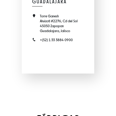
GUADALAJARA
Torre Ganesh
Ahuizotl #2276, Cd del Sol
45050 Zapopan
Guadalajara, Jalisco
+(52) 1 33 3884 0900