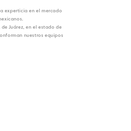
Accesibilidad
Accesibilidad
Accesibilidad
Accesibilidad
a experticia en el mercado
Accesibilidad
mexicanos.
 de Juárez, en el estado de
 conforman nuestros equipos