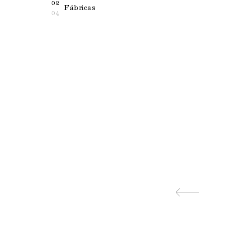
02
Fábricas
04