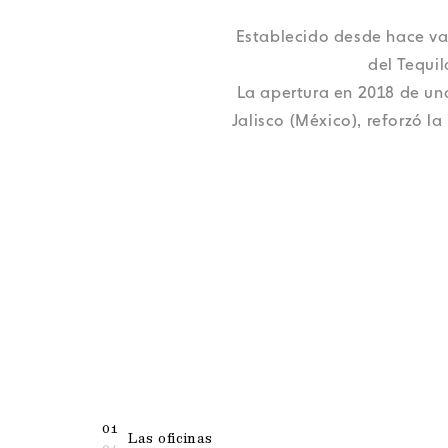
Avisos legales
Avisos legales
Avisos legales
Avisos legales
Establecido desde hace va
Avisos legales
del Tequi
La apertura en 2018 de una
Jalisco (México), reforzó 
01
Las oficinas