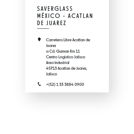
SAVERGLASS
MÉXICO - ACATLAN
DE JUAREZ
Carretera Libre Acatlan de
Juarez
a Cd. Guzman Km 11
Centro Logistico Jalisco
Area Industrial
45713 Acatlan de Juarez,
Jalisco
+(52) 1 33 3884 0900