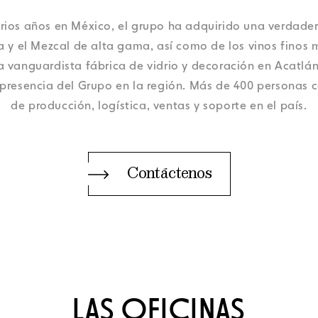
Datos personales
Datos personales
Datos personales
Datos personales
Noticias
Noticias
Noticias
Noticias
Política de cookies
Política de cookies
Política de cookies
Política de cookies
Orora Group
Orora Group
Orora Group
Orora Group
rios años en México, el grupo ha adquirido una verdader
Datos personales
Noticias
Política de cookies
Orora Group
la y el Mezcal de alta gama, así como de los vinos finos 
 vanguardista fábrica de vidrio y decoración en Acatlán
la presencia del Grupo en la región. Más de 400 personas
de producción, logística, ventas y soporte en el país.
Contáctenos
LAS OFICINAS