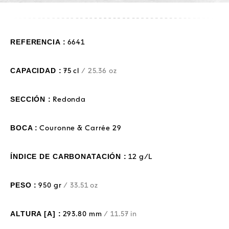
REFERENCIA :
6641
CAPACIDAD :
75 cl
/ 25.36 oz
SECCIÓN :
Redonda
BOCA :
Couronne & Carrée 29
ÍNDICE DE CARBONATACIÓN :
12 g/L
PESO :
950 gr
/ 33.51 oz
ALTURA [A] :
293.80 mm
/ 11.57 in