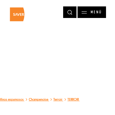
Pasar al contenido principal
MENÚ
Vinos espumosos
Champenoise
Terroir
TERROIR