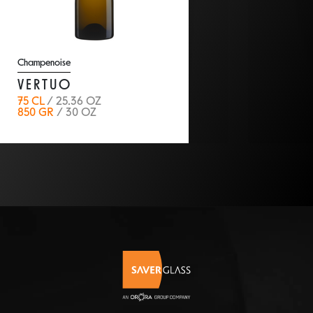
Champenoise
VERTUO
75 CL
/ 25.36 OZ
850 GR
/ 30 OZ