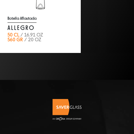
Botella Aflautada
ALLEGRO
50 CL
/ 16.91 OZ
560 GR
/ 20 OZ