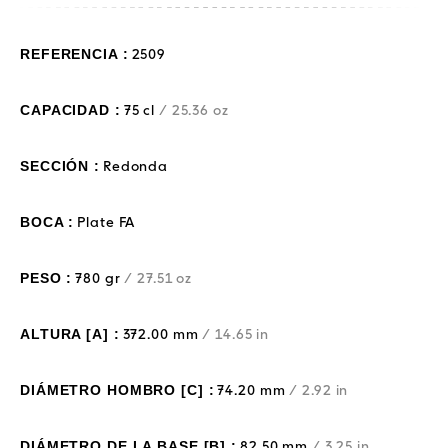
REFERENCIA :
2509
CAPACIDAD :
75 cl
/ 25.36 oz
SECCIÓN :
Redonda
BOCA :
Plate FA
PESO :
780 gr
/ 27.51 oz
ALTURA [A] :
372.00 mm
/ 14.65 in
DIÁMETRO HOMBRO [C] :
74.20 mm
/ 2.92 in
DIÁMETRO DE LA BASE [B] :
82.50 mm
/ 3.25 in