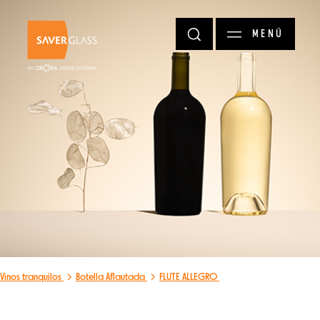
Pasar al contenido principal
MENÚ
Vinos tranquilos
Botella Aflautada
FLUTE ALLEGRO