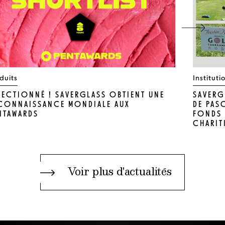
duits
Instituti
LECTIONNÉ ! SAVERGLASS OBTIENT UNE
SAVERG
CONNAISSANCE MONDIALE AUX
DE PAS
NTAWARDS
FONDS 
CHARIT
Voir plus d'actualités