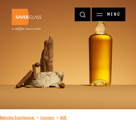
Pasar al contenido principal
MENÚ
Bebidas Espirituosas
Licorera
ALIX