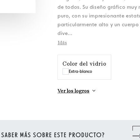
Datos personales
Datos personales
Datos personales
Datos personales
Noticias
Noticias
Noticias
Noticias
Política de cookies
Política de cookies
Política de cookies
Política de cookies
Orora Group
Orora Group
Orora Group
Orora Group
de todos. Su diseño gráfico muy 
Datos personales
Noticias
Política de cookies
Orora Group
puro, con su impresionante estatu
particularmente alto y un cuerpo 
dive
...
Más
Color del vidrio
Extra-blanco
Ver los logros
 SABER MÁS SOBRE ESTE PRODUCTO?