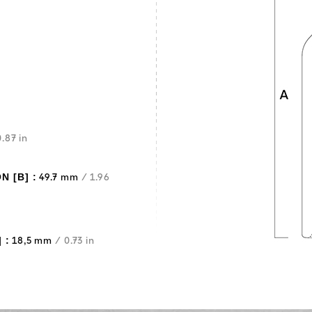
.87 in
 [B] :
49.7 mm
/ 1.96
 :
18,5 mm
/ 0.73 in