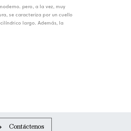
Accesibilidad
Accesibilidad
Accesibilidad
Accesibilidad
moderno. pero, a la vez, muy
Accesibilidad
ra, se caracteriza por un cuello
cilíndrico largo. Además, la
Contáctenos