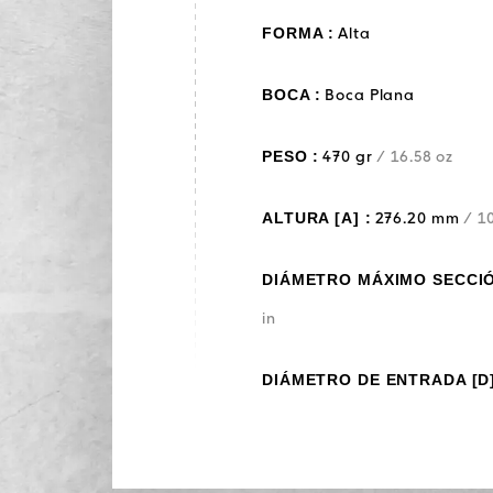
FORMA :
Alta
BOCA :
Boca Plana
PESO :
470 gr
/ 16.58 oz
ALTURA [A] :
276.20 mm
/ 10
DIÁMETRO MÁXIMO SECCIÓN
in
DIÁMETRO DE ENTRADA [D]