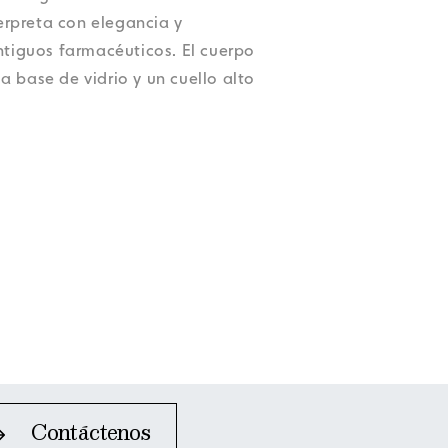
Accesibilidad
Accesibilidad
Accesibilidad
Accesibilidad
rpreta con elegancia y
Accesibilidad
ntiguos farmacéuticos. El cuerpo
 base de vidrio y un cuello alto
Contáctenos