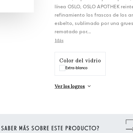
Datos personales
Datos personales
Datos personales
Datos personales
Noticias
Noticias
Noticias
Noticias
Política de cookies
Política de cookies
Política de cookies
Política de cookies
Orora Group
Orora Group
Orora Group
Orora Group
línea OSLO, OSLO APOTHEK reinte
Datos personales
Noticias
Política de cookies
Orora Group
refinamiento los frascos de los a
esbelto, sublimado por una gruesa
rematado por
...
Más
Color del vidrio
Extra-blanco
Ver los logros
 SABER MÁS SOBRE ESTE PRODUCTO?