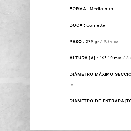
FORMA :
Media-alta
BOCA :
Carnette
PESO :
279 gr
/ 9.84 oz
ALTURA [A] :
163.10 mm
/ 6.
DIÁMETRO MÁXIMO SECCIÓN
in
DIÁMETRO DE ENTRADA [D]