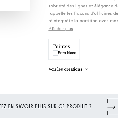
onnées personnelles
onnées personnelles
onnées personnelles
onnées personnelles
Actualités
Actualités
Actualités
Actualités
Politique cookies
Politique cookies
Politique cookies
Politique cookies
Orora Gr
Orora Gr
Orora Gr
Orora Gr
sobriété des lignes et élégance d
onnées personnelles
Actualités
Politique cookies
Orora Gr
rappelle les flacons d'officines d
réinterprète la partition avec mod
Afficher plus
Teintes
Extra-blanc
Voir les créations
EZ EN SAVOIR PLUS SUR CE PRODUIT ?