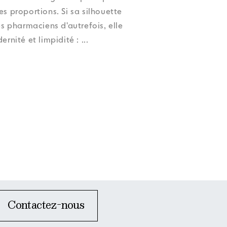
oup
oup
oup
oup
Accessibilité
Accessibilité
Accessibilité
Accessibilité
es proportions. Si sa silhouette
oup
Accessibilité
es pharmaciens d'autrefois, elle
ernité et limpidité :
...
Contactez-nous