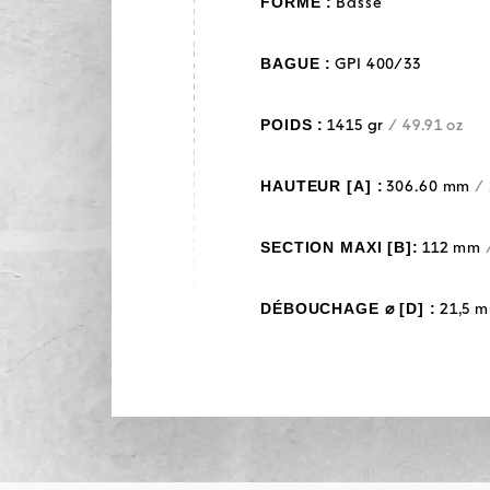
FORME :
Basse
BAGUE :
GPI 400/33
POIDS :
1415 gr
/ 49.91 oz
HAUTEUR [A] :
306.60 mm
/ 
SECTION MAXI [B]:
112 mm
DÉBOUCHAGE ⌀ [D] :
21,5 