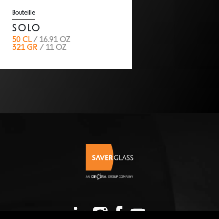
Bouteille
SOLO
50 CL
/ 16.91 OZ
321 GR
/ 11 OZ