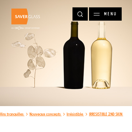
Aller au contenu principal
MENU
Vins tranquilles
Nouveaux concepts
Irrésistible
IRRESISTIBLE 2ND SKIN