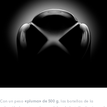
Con un peso
«pluma» de 500 g
, las botellas de la