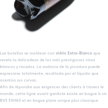
Las botellas se moldean con
vidrio Extra-Blanco
que
revela la delicadeza de los más prestigiosos vinos
blancos y rosados. La audacia de la picadura puede
expresarse totalmente, resaltada por el líquido que
acentúa sus curvas.
Afin de répondre aux exigences des clients à travers le
monde, cette ligne avant-gardiste existe en bague à vis
BVS 30H60 et en bague plate unique plus classique.