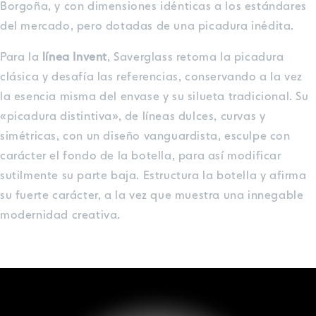
Borgoña, y con dimensiones idénticas a los estándares
del mercado, pero dotadas de una picadura inédita.
Para la
línea
Invent
, Saverglass retoma la picadura
clásica y desafía las referencias, conservando a la vez
la esencia misma del envase y su silueta tradicional. Su
«picadura distintiva», de líneas dulces, curvas y
simétricas, con un diseño vanguardista, esculpe con
carácter el fondo de la botella, para así modificar
sutilmente su parte baja. Estructura la botella y afirma
su fuerte carácter, a la vez que muestra una innegable
modernidad creativa.