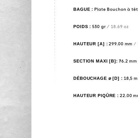
BAGUE :
Plate Bouchon à tê
POIDS :
530 gr
/ 18.69 oz
HAUTEUR [A] :
299.00 mm
/ 
SECTION MAXI [B]:
76.2 m
DÉBOUCHAGE ⌀ [D] :
18,5 
HAUTEUR PIQÛRE :
22.00 