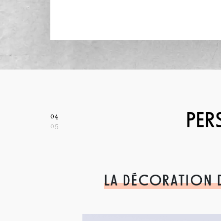
PER
04
05
LA DÉCORATION 