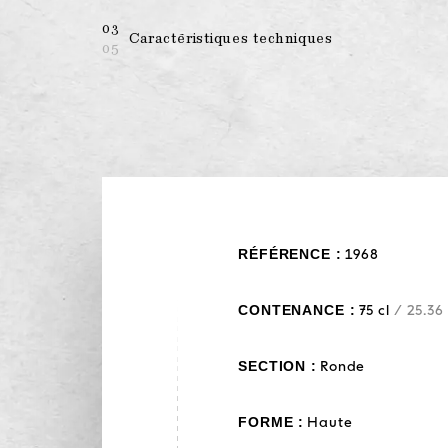
03
Caractéristiques techniques
05
RÉFÉRENCE :
1968
CONTENANCE :
75 cl
/ 25.36
SECTION :
Ronde
FORME :
Haute