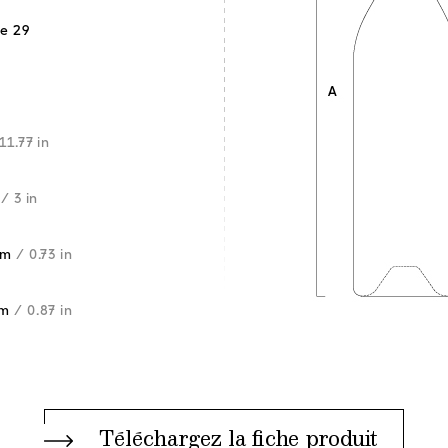
te 29
11.77 in
m
/ 3 in
mm
/ 0.73 in
mm
/ 0.87 in
Téléchargez la fiche produit