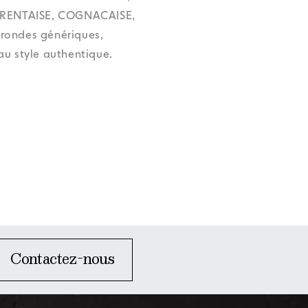
oup
oup
oup
oup
Accessibilité
Accessibilité
Accessibilité
Accessibilité
RENTAISE, COGNACAISE,
oup
Accessibilité
rondes génériques,
au style authentique.
Contactez-nous