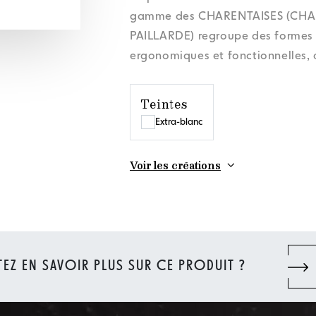
onnées personnelles
onnées personnelles
onnées personnelles
onnées personnelles
Actualités
Actualités
Actualités
Actualités
Politique cookies
Politique cookies
Politique cookies
Politique cookies
Orora Gr
Orora Gr
Orora Gr
Orora Gr
gamme des CHARENTAISES (CHA
onnées personnelles
Actualités
Politique cookies
Orora Gr
PAILLARDE) regroupe des formes 
ergonomiques et fonctionnelles, 
Teintes
Extra-blanc
Voir les créations
EZ EN SAVOIR PLUS SUR CE PRODUIT ?